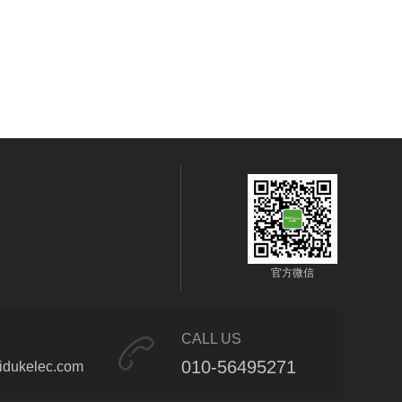
官方微信
CALL US
010-56495271
idukelec.com