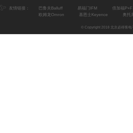
友情链接：
巴鲁夫Balluff
易福门IFM
倍加福P+F
欧姆龙Omron
基恩士Keyence
奥托尼
© Copyright 2018 北京必得客电子