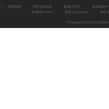
友情链接：
巴鲁夫Balluff
易福门IFM
倍加福P+F
欧姆龙Omron
基恩士Keyence
奥托尼
© Copyright 2018 北京必得客电子